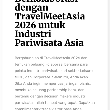
dengan
TravelMeetAsia
2026 untuk
Industri
Pariwisata Asia
Bergabunglah di TravelMeetAsia 2026 dan
temukan peluang kolaborasi bersama para
pelaku industri pariwisata dari sektor Leisure,
MICE, dan Corporate. Selain itu, Anda akan:
Jika Anda ingin memperluas jaringan bisnis,
membuka peluang partnership baru, dan
bertemu dengan decision makers industri
pariwisata, inilah tempat yang tepat. Dapatkan
complimentary trade visitor pass Anda…