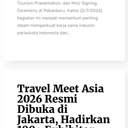
Tourism Presentation, dan MoU Signing
Ceremony di Pekanbaru, Kamis (2/7/2026).
Kegiatan ini menjadi momentum penting
dalam memperkuat kerja sama industri
pariwisata Indonesia dan…
Travel Meet Asia
2026 Resmi
Dibuka di
Jakarta, Hadirkan