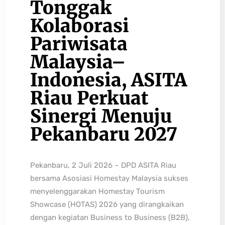
Tonggak
Kolaborasi
Pariwisata
Malaysia–
Indonesia, ASITA
Riau Perkuat
Sinergi Menuju
Pekanbaru 2027
Pekanbaru, 2 Juli 2026 – DPD ASITA Riau
bersama Asosiasi Homestay Malaysia sukses
menyelenggarakan Homestay Tourism
Showcase (HOTAS) 2026 yang dirangkaikan
dengan kegiatan Business to Business (B2B),