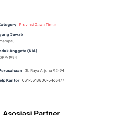
 Category
Provinsi Jawa Timur
gung Jawab
umampau
nduk Anggota (NIA)
/DPP/1994
Perusahaan
Jl. Raya Arjuno 92-94
elp Kantor
031-5318800-5463477
Asosiasi Partner