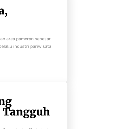
a,
tan area pameran sebesar
laku industri pariwisata
ong
h Tangguh