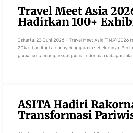
Travel Meet Asia 202
Hadirkan 100+ Exhibi
Jakarta, 23 Juni 2026 – Travel Meet Asia (TMA) 2026 
20% dibandingkan penyelenggaraan sebelumnya. Pertum
global serta memperkuat posisi Indonesia sebagai sala
ASITA Hadiri Rakorn
Transformasi Pariwi