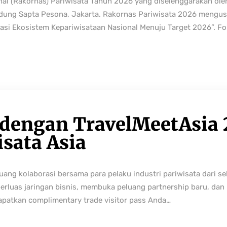
nal (Rakornas) Pariwisata Tahun 2026 yang diselenggarakan ole
edung Sapta Pesona, Jakarta. Rakornas Pariwisata 2026 mengus
rmasi Ekosistem Kepariwisataan Nasional Menuju Target 2026”. Fo
 dengan TravelMeetAsia 
isata Asia
ng kolaborasi bersama para pelaku industri pariwisata dari sek
perluas jaringan bisnis, membuka peluang partnership baru, da
Dapatkan complimentary trade visitor pass Anda…