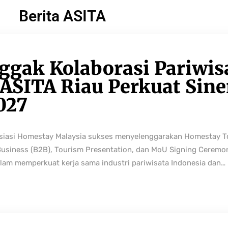
Berita ASITA
ggak Kolaborasi Pariwis
ASITA Riau Perkuat Sine
027
osiasi Homestay Malaysia sukses menyelenggarakan Homestay 
Business (B2B), Tourism Presentation, dan MoU Signing Ceremo
lam memperkuat kerja sama industri pariwisata Indonesia dan…