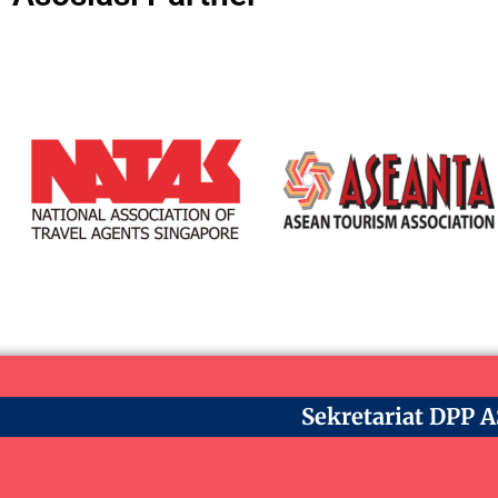
Sekretariat DPP 