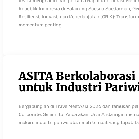
ASITA menghadiri hari pertama Rapat Koordinasi Nasio
Republik Indonesia di Balairung Soesilo Soedarman, G
Resiliensi, Inovasi, dan Keberlanjutan (ORIK): Transfo
momentum penting…
ASITA Berkolaborasi
untuk Industri Pariw
Bergabunglah di TravelMeetAsia 2026 dan temukan pelua
Corporate. Selain itu, Anda akan: Jika Anda ingin mem
makers industri pariwisata, inilah tempat yang tepat. 