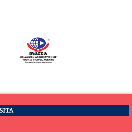
ASITA