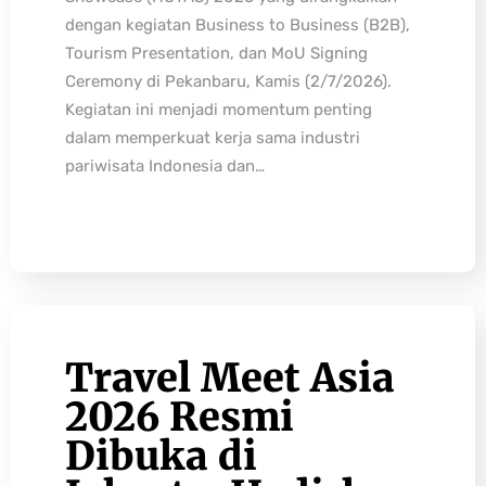
dengan kegiatan Business to Business (B2B),
Tourism Presentation, dan MoU Signing
Ceremony di Pekanbaru, Kamis (2/7/2026).
Kegiatan ini menjadi momentum penting
dalam memperkuat kerja sama industri
pariwisata Indonesia dan…
Travel Meet Asia
2026 Resmi
Dibuka di