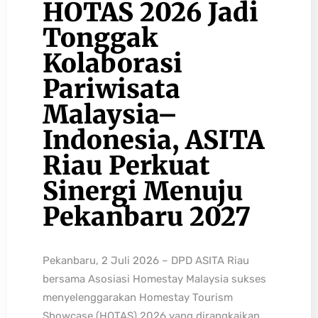
HOTAS 2026 Jadi
Tonggak
Kolaborasi
Pariwisata
Malaysia–
Indonesia, ASITA
Riau Perkuat
Sinergi Menuju
Pekanbaru 2027
Pekanbaru, 2 Juli 2026 – DPD ASITA Riau
bersama Asosiasi Homestay Malaysia sukses
menyelenggarakan Homestay Tourism
Showcase (HOTAS) 2026 yang dirangkaikan