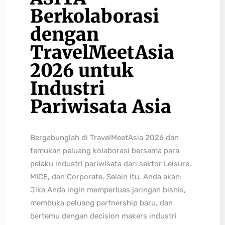
Berkolaborasi
dengan
TravelMeetAsia
2026 untuk
Industri
Pariwisata Asia
Bergabunglah di TravelMeetAsia 2026 dan
temukan peluang kolaborasi bersama para
pelaku industri pariwisata dari sektor Leisure,
MICE, dan Corporate. Selain itu, Anda akan:
Jika Anda ingin memperluas jaringan bisnis,
membuka peluang partnership baru, dan
bertemu dengan decision makers industri