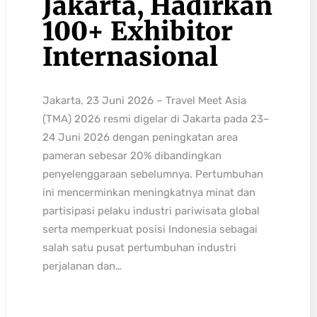
Jakarta, Hadirkan
100+ Exhibitor
Internasional
Jakarta, 23 Juni 2026 – Travel Meet Asia
(TMA) 2026 resmi digelar di Jakarta pada 23–
24 Juni 2026 dengan peningkatan area
pameran sebesar 20% dibandingkan
penyelenggaraan sebelumnya. Pertumbuhan
ini mencerminkan meningkatnya minat dan
partisipasi pelaku industri pariwisata global
serta memperkuat posisi Indonesia sebagai
salah satu pusat pertumbuhan industri
perjalanan dan…