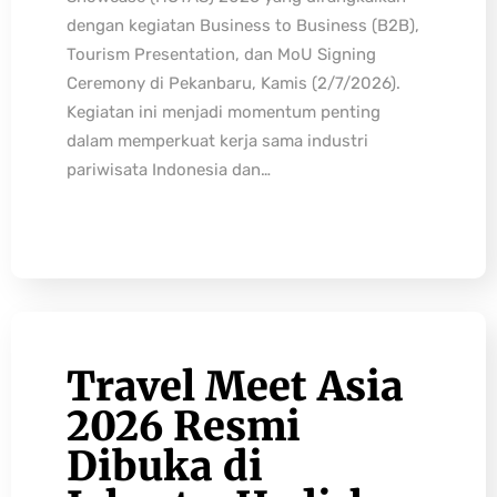
dengan kegiatan Business to Business (B2B),
Tourism Presentation, dan MoU Signing
Ceremony di Pekanbaru, Kamis (2/7/2026).
Kegiatan ini menjadi momentum penting
dalam memperkuat kerja sama industri
pariwisata Indonesia dan…
Travel Meet Asia
2026 Resmi
Dibuka di