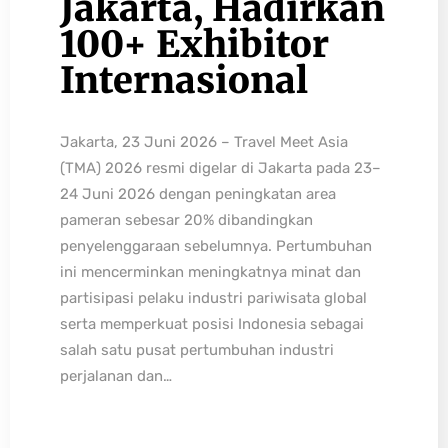
Jakarta, Hadirkan
100+ Exhibitor
Internasional
Jakarta, 23 Juni 2026 – Travel Meet Asia
(TMA) 2026 resmi digelar di Jakarta pada 23–
24 Juni 2026 dengan peningkatan area
pameran sebesar 20% dibandingkan
penyelenggaraan sebelumnya. Pertumbuhan
ini mencerminkan meningkatnya minat dan
partisipasi pelaku industri pariwisata global
serta memperkuat posisi Indonesia sebagai
salah satu pusat pertumbuhan industri
perjalanan dan…