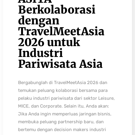
Berkolaborasi
dengan
TravelMeetAsia
2026 untuk
Industri
Pariwisata Asia
Bergabunglah di TravelMeetAsia 2026 dan
temukan peluang kolaborasi bersama para
pelaku industri pariwisata dari sektor Leisure,
MICE, dan Corporate. Selain itu, Anda akan:
Jika Anda ingin memperluas jaringan bisnis,
membuka peluang partnership baru, dan
bertemu dengan decision makers industri