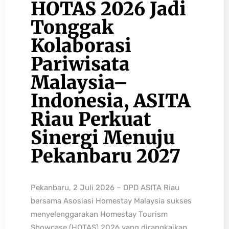
HOTAS 2026 Jadi
Tonggak
Kolaborasi
Pariwisata
Malaysia–
Indonesia, ASITA
Riau Perkuat
Sinergi Menuju
Pekanbaru 2027
Pekanbaru, 2 Juli 2026 – DPD ASITA Riau
bersama Asosiasi Homestay Malaysia sukses
menyelenggarakan Homestay Tourism
Showcase (HOTAS) 2026 yang dirangkaikan