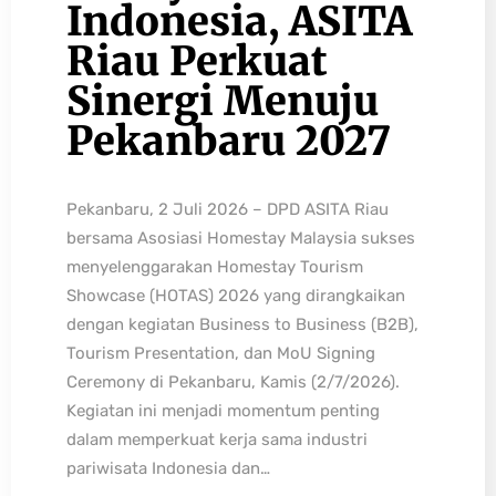
Indonesia, ASITA
Riau Perkuat
Sinergi Menuju
Pekanbaru 2027
Pekanbaru, 2 Juli 2026 – DPD ASITA Riau
bersama Asosiasi Homestay Malaysia sukses
menyelenggarakan Homestay Tourism
Showcase (HOTAS) 2026 yang dirangkaikan
dengan kegiatan Business to Business (B2B),
Tourism Presentation, dan MoU Signing
Ceremony di Pekanbaru, Kamis (2/7/2026).
Kegiatan ini menjadi momentum penting
dalam memperkuat kerja sama industri
pariwisata Indonesia dan…