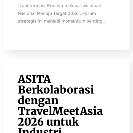
Transformasi Ekosistem Kepariwisataan
Nasional Menuju Target 2026”. Forum
strategis ini menjadi momentum penting…
ASITA
Berkolaborasi
dengan
TravelMeetAsia
2026 untuk
Industri