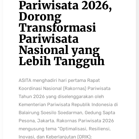
Pariwisata 2026,
Dorong
Transformasi
Pariwisata
Nasional yang
Lebih Tangguh
ASITA menghadiri hari pertama Rapat
Koordinasi Nasional (Rakornas) Pariwisata
Tahun 2026 yang diselenggarakan oleh
Kementerian Pariwisata Republik Indonesia di
Balairung Soesilo Soedarman, Gedung Sapta
Pesona, Jakarta. Rakornas Pariwisata 2026
mengusung tema “Optimalisasi, Resiliensi,
Inovasi, dan Keberlanjutan (ORIK):