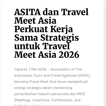
ASITA dan Travel
Meet Asia
Perkuat Kerja
Sama Strategis
untuk Travel
Meet Asia 2026
Jakarta, 1 Mei 2026 – Association of The
Indonesian Tours and Travel Agencies (ASITA)
bersama Travel Meet Asia terus memperkuat
sinergi strategis dalam mendorong
pertumbuhan industri pariwisata dan MICE
(Meetings, Incentives, Conferences, and