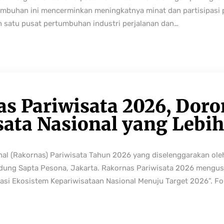
buhan ini mencerminkan meningkatnya minat dan partisipasi pe
h satu pusat pertumbuhan industri perjalanan dan…
as Pariwisata 2026, Dor
sata Nasional yang Lebi
nal (Rakornas) Pariwisata Tahun 2026 yang diselenggarakan ole
edung Sapta Pesona, Jakarta. Rakornas Pariwisata 2026 mengus
rmasi Ekosistem Kepariwisataan Nasional Menuju Target 2026”. Fo