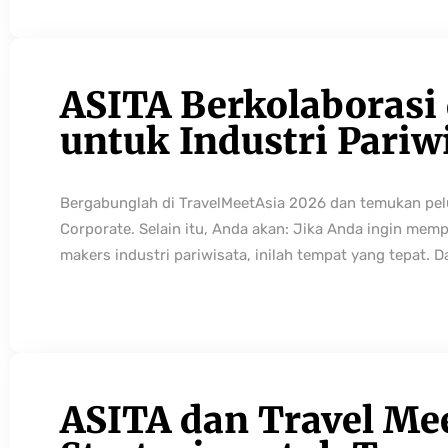
ASITA Berkolaborasi
untuk Industri Pariw
Bergabunglah di TravelMeetAsia 2026 dan temukan pelua
Corporate. Selain itu, Anda akan: Jika Anda ingin mem
makers industri pariwisata, inilah tempat yang tepat. 
ASITA dan Travel Mee