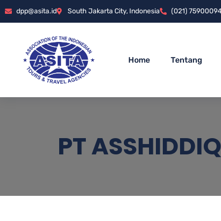
dpp@asita.id
South Jakarta City, Indonesia
(021) 7590009
Home
Tentang
PT ASSHIDDI