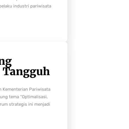
laku industri pariwisata
ong
h Tangguh
h Kementerian Pariwisata
ung tema “Optimalisasi,
rum strategis ini menjadi