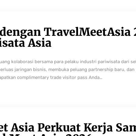
 dengan TravelMeetAsia 
isata Asia
ng kolaborasi bersama para pelaku industri pariwisata dari sek
perluas jaringan bisnis, membuka peluang partnership baru, da
Dapatkan complimentary trade visitor pass Anda…
t Asia Perkuat Kerja Sa