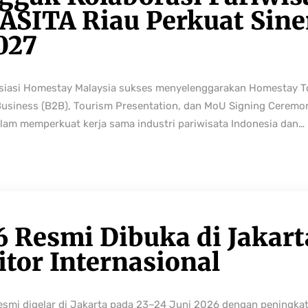
ASITA Riau Perkuat Sine
027
osiasi Homestay Malaysia sukses menyelenggarakan Homestay 
Business (B2B), Tourism Presentation, dan MoU Signing Ceremo
lam memperkuat kerja sama industri pariwisata Indonesia dan…
6 Resmi Dibuka di Jakart
tor Internasional
resmi digelar di Jakarta pada 23–24 Juni 2026 dengan peningka