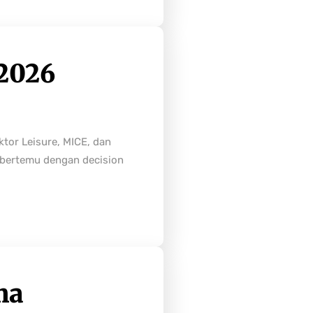
2026
tor Leisure, MICE, dan
n bertemu dengan decision
ma