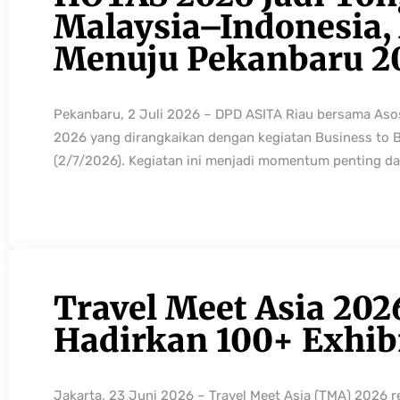
Malaysia–Indonesia, 
Menuju Pekanbaru 2
Pekanbaru, 2 Juli 2026 – DPD ASITA Riau bersama As
2026 yang dirangkaikan dengan kegiatan Business to 
(2/7/2026). Kegiatan ini menjadi momentum penting da
Travel Meet Asia 202
Hadirkan 100+ Exhibi
Jakarta, 23 Juni 2026 – Travel Meet Asia (TMA) 2026 