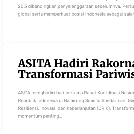
20% dibandingkan penyelenggaraan sebelumnya. Pertum
global serta memperkuat posisi Indonesia sebagai sala
ASITA Hadiri Rakorn
Transformasi Pariwi
ASITA menghadiri hari pertama Rapat Koordinasi Nasio
Republik Indonesia di Balairung Soesilo Soedarman, G
Resiliensi, Inovasi, dan Keberlanjutan (ORIK): Transfo
momentum penting…