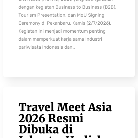
dengan kegiatan Business to Business (B2B),
Tourism Presentation, dan MoU Signing
Ceremony di Pekanbaru, Kamis (2/7/2026).
Kegiatan ini menjadi momentum penting
dalam memperkuat kerja sama industri
pariwisata Indonesia dan…
Travel Meet Asia
2026 Resmi
Dibuka di