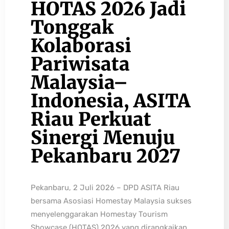
HOTAS 2026 Jadi
Tonggak
Kolaborasi
Pariwisata
Malaysia–
Indonesia, ASITA
Riau Perkuat
Sinergi Menuju
Pekanbaru 2027
Pekanbaru, 2 Juli 2026 – DPD ASITA Riau
bersama Asosiasi Homestay Malaysia sukses
menyelenggarakan Homestay Tourism
Showcase (HOTAS) 2026 yang dirangkaikan