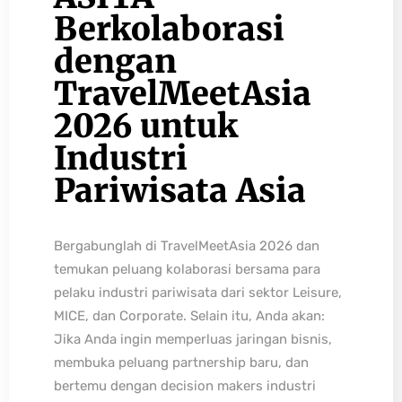
Berkolaborasi
dengan
TravelMeetAsia
2026 untuk
Industri
Pariwisata Asia
Bergabunglah di TravelMeetAsia 2026 dan
temukan peluang kolaborasi bersama para
pelaku industri pariwisata dari sektor Leisure,
MICE, dan Corporate. Selain itu, Anda akan:
Jika Anda ingin memperluas jaringan bisnis,
membuka peluang partnership baru, dan
bertemu dengan decision makers industri