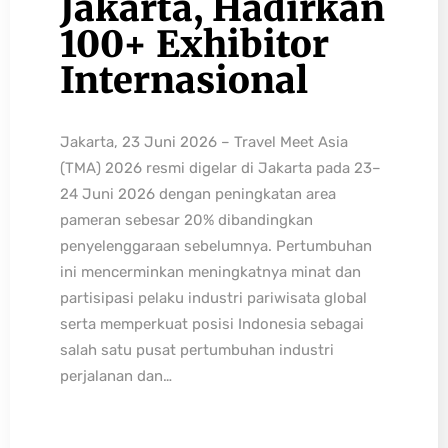
Jakarta, Hadirkan
100+ Exhibitor
Internasional
Jakarta, 23 Juni 2026 – Travel Meet Asia
(TMA) 2026 resmi digelar di Jakarta pada 23–
24 Juni 2026 dengan peningkatan area
pameran sebesar 20% dibandingkan
penyelenggaraan sebelumnya. Pertumbuhan
ini mencerminkan meningkatnya minat dan
partisipasi pelaku industri pariwisata global
serta memperkuat posisi Indonesia sebagai
salah satu pusat pertumbuhan industri
perjalanan dan…