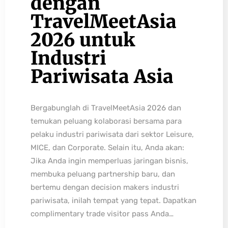
dengan
TravelMeetAsia
2026 untuk
Industri
Pariwisata Asia
Bergabunglah di TravelMeetAsia 2026 dan
temukan peluang kolaborasi bersama para
pelaku industri pariwisata dari sektor Leisure,
MICE, dan Corporate. Selain itu, Anda akan:
Jika Anda ingin memperluas jaringan bisnis,
membuka peluang partnership baru, dan
bertemu dengan decision makers industri
pariwisata, inilah tempat yang tepat. Dapatkan
complimentary trade visitor pass Anda…