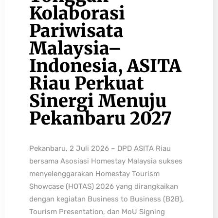
Kolaborasi
Pariwisata
Malaysia–
Indonesia, ASITA
Riau Perkuat
Sinergi Menuju
Pekanbaru 2027
Pekanbaru, 2 Juli 2026 – DPD ASITA Riau
bersama Asosiasi Homestay Malaysia sukses
menyelenggarakan Homestay Tourism
Showcase (HOTAS) 2026 yang dirangkaikan
dengan kegiatan Business to Business (B2B),
Tourism Presentation, dan MoU Signing