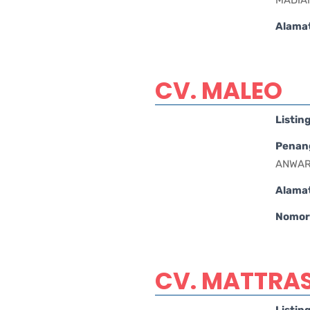
Alama
CV. MALEO
Listin
Penan
ANWAR
Alama
Nomor 
CV. MATTRAS
Listin