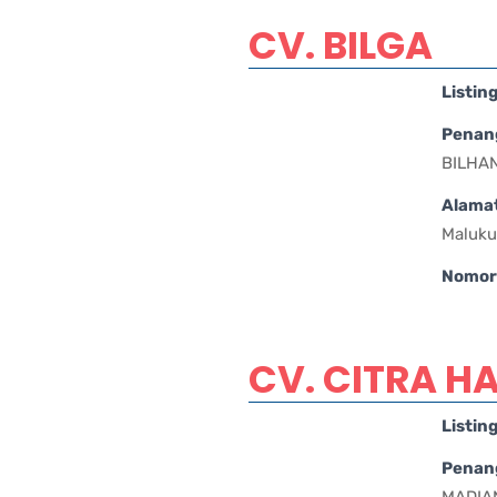
CV. BILGA
Listin
Penan
BILHA
Alama
Maluku
Nomor 
CV. CITRA 
Listin
Penan
MADIAN