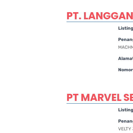
PT. LANGGAN
Listin
Penan
MACHM
Alama
Nomor 
PT MARVEL S
Listin
Penan
VELTY