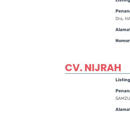
Penan
Dra, H
Alama
Nomor 
CV. NIJRAH
Listin
Penan
SAMZU
Alama