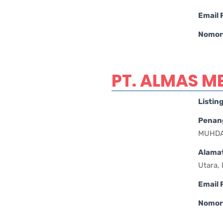
Email
Nomor 
PT. ALMAS M
Listin
Penan
MUHDA
Alama
Utara,
Email
Nomor 