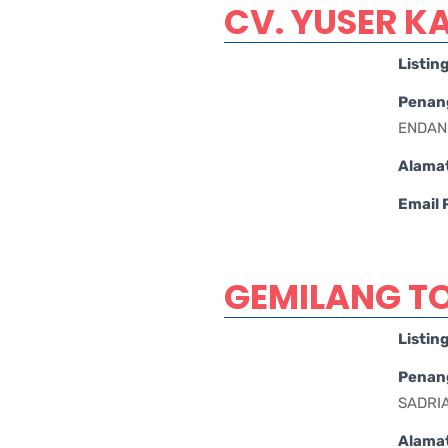
CV. YUSER K
Listin
Penan
ENDAN
Alama
Email
GEMILANG TO
Listin
Penan
SADRI
Alama