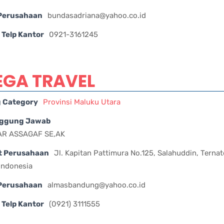
 Perusahaan
bundasadriana@yahoo.co.id
Telp Kantor
0921-3161245
EGA TRAVEL
g Category
Provinsi Maluku Utara
ggung Jawab
R ASSAGAF SE,AK
t Perusahaan
Jl. Kapitan Pattimura No.125, Salahuddin, Terna
 Indonesia
 Perusahaan
almasbandung@yahoo.co.id
Telp Kantor
(0921) 3111555