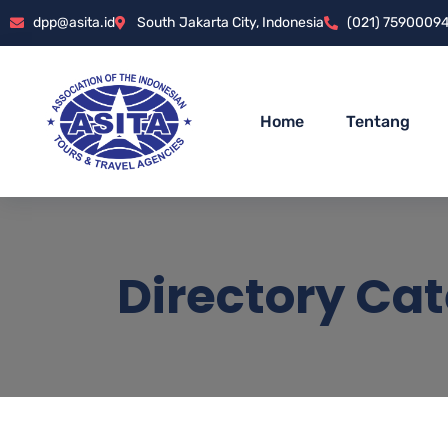
dpp@asita.id
South Jakarta City, Indonesia
(021) 7590009
Home
Tentang
Directory Ca