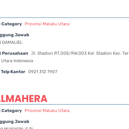
g Category
Provinsi Maluku Utara
ggung Jawab
N GAMALIEL
t Perusahaan
Jl. Stadion RT.005/RW.003 Kel. Stadion Kec. Ter
 Utara Indonesia
Telp Kantor
0921 312 7907
HALMAHERA
g Category
Provinsi Maluku Utara
ggung Jawab
I MUKHSIN, S.Pi