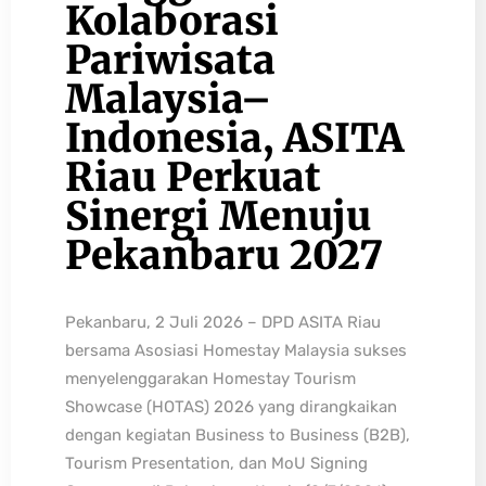
Kolaborasi
Pariwisata
Malaysia–
Indonesia, ASITA
Riau Perkuat
Sinergi Menuju
Pekanbaru 2027
Pekanbaru, 2 Juli 2026 – DPD ASITA Riau
bersama Asosiasi Homestay Malaysia sukses
menyelenggarakan Homestay Tourism
Showcase (HOTAS) 2026 yang dirangkaikan
dengan kegiatan Business to Business (B2B),
Tourism Presentation, dan MoU Signing