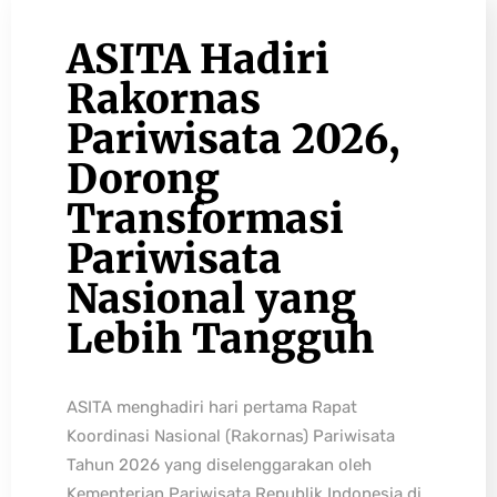
ASITA Hadiri
Rakornas
Pariwisata 2026,
Dorong
Transformasi
Pariwisata
Nasional yang
Lebih Tangguh
ASITA menghadiri hari pertama Rapat
Koordinasi Nasional (Rakornas) Pariwisata
Tahun 2026 yang diselenggarakan oleh
Kementerian Pariwisata Republik Indonesia di